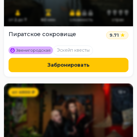
от
2
до
7
60
мин
сложность
страх
Пиратское сокровище
9.71
M
Эскейп квесты
Звенигородская
Забронировать
от
4900
₽
12
+