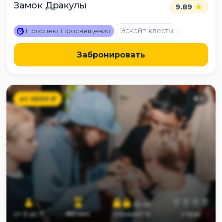
Замок Дракулы
9.89
M
Эскейп квесты
Проспект Просвещения
Забронировать
от
4500
₽
8
+
от
2
до
7
60
мин
сложность
страх