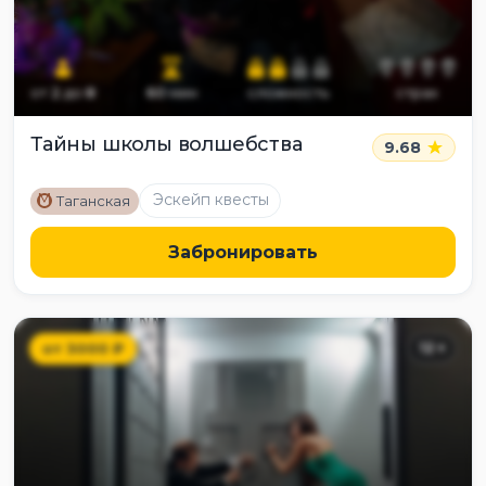
от
2
до
8
60
мин
сложность
страх
Тайны школы волшебства
9.68
M
Эскейп квесты
Таганская
Забронировать
от
3000
₽
12
+