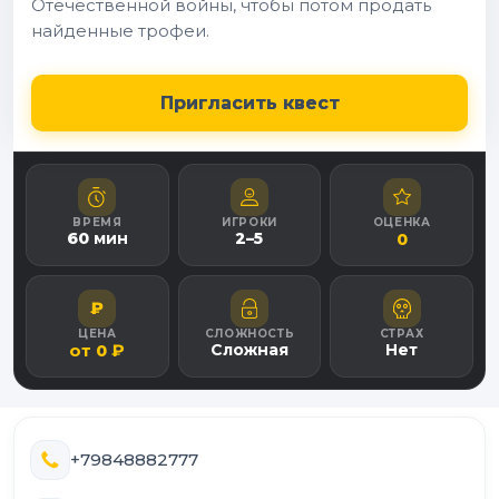
Отечественной войны, чтобы потом продать
найденные трофеи.
Пригласить квест
ВРЕМЯ
ИГРОКИ
ОЦЕНКА
60
мин
2
–
5
0
₽
ЦЕНА
СЛОЖНОСТЬ
СТРАХ
от
₽
Сложная
Нет
0
+79848882777