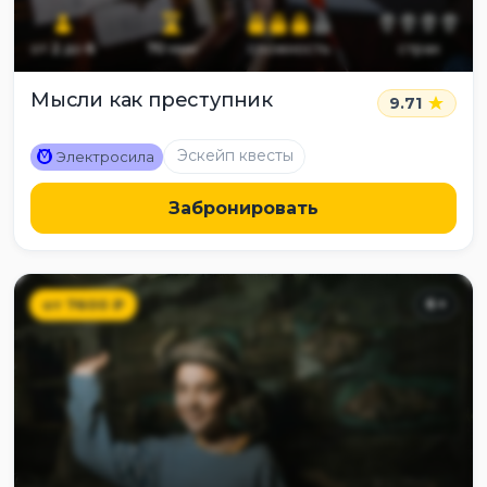
от
2
до
6
70
мин
сложность
страх
Мысли как преступник
9.71
M
Эскейп квесты
Электросила
Забронировать
от
7600
₽
6
+