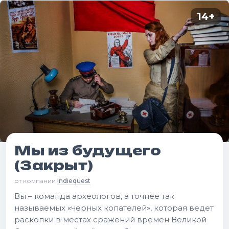
14
+
Мы из будущего
(Закрыт)
от компании
Indiequest
Вы – команда археологов, а точнее так
называемых «черных копателей», которая ведет
раскопки в местах сражений времен Великой