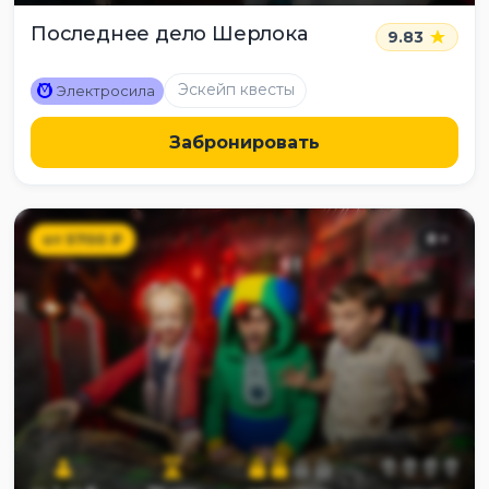
Последнее дело Шерлока
9.83
M
Эскейп квесты
Электросила
Забронировать
от
5700
₽
8
+