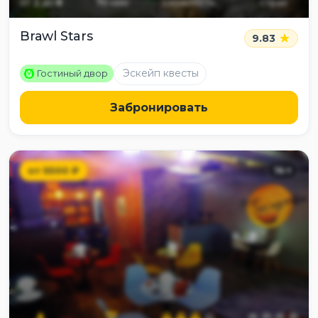
от
2
до
8
70
мин
сложность
страх
Brawl Stars
9.83
M
Эскейп квесты
Гостиный двор
Забронировать
от
5500
₽
14
+