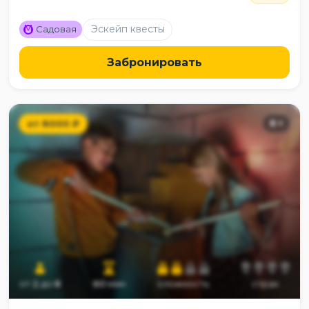
M
Эскейп квесты
Садовая
Забронировать
от
8000
₽
8
+
от
2
до
8
60
мин
сложность
страх