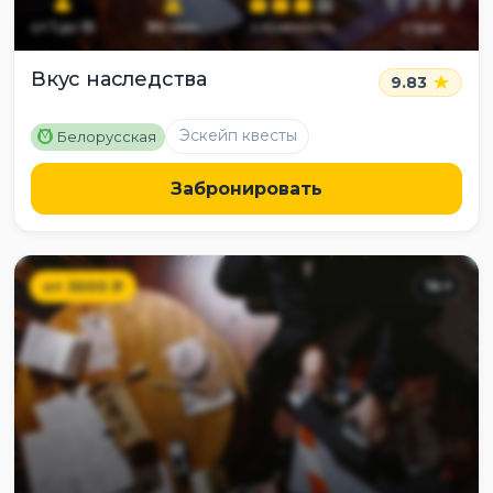
от
1
до
15
90
мин
сложность
страх
Вкус наследства
9.83
M
Эскейп квесты
Белорусская
Забронировать
от
3500
₽
14
+