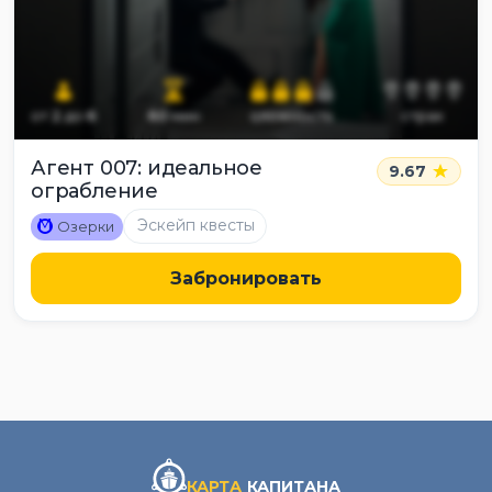
от
2
до
6
60
мин
сложность
страх
Агент 007: идеальное
9.67
ограбление
M
Эскейп квесты
Озерки
Забронировать
КАРТА
КАПИТАНА