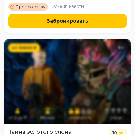
M
Эскейп квесты
Профсоюзная
Забронировать
от
10600
₽
6
+
от
2
до
7
60
мин
сложность
страх
Тайна золотого слона
10