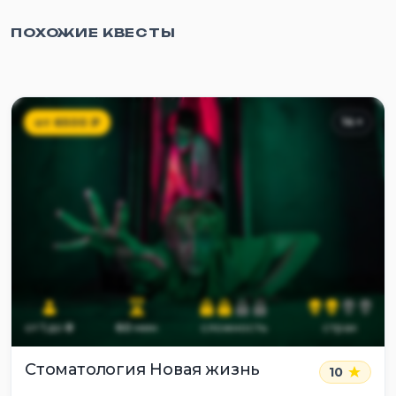
ПОХОЖИЕ КВЕСТЫ
от
6500
₽
14
+
от
1
до
8
60
мин
сложность
страх
Стоматология Новая жизнь
10