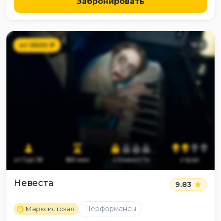
Забронировать
от
5500
₽
12
+
от
1
до
10
60
мин
сложность
страх
Невеста
9.83
M
Перформансы
Марксистская