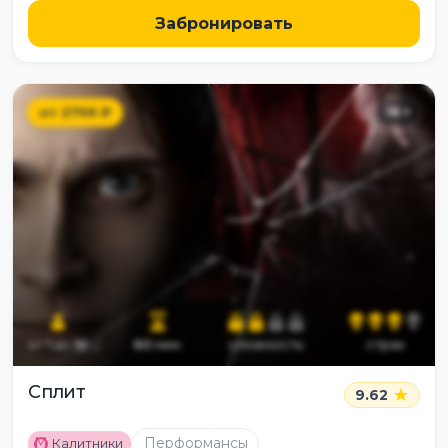
Забронировать
от
2799
₽
18
+
от
1
до
10
60
мин
сложность
страх
Сплит
9.62
M
Перформансы
Калитники