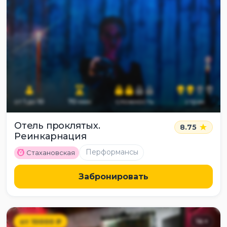
от
1
до
10
70
мин
сложность
страх
Отель проклятых.
8.75
Реинкарнация
M
Перформансы
Стахановская
Забронировать
от
10000
₽
14
+