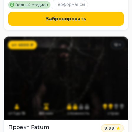
M
Перформансы
Водный стадион
Забронировать
от
4500
₽
12
+
от
1
до
15
60
мин
сложность
страх
Проект Fatum
9.99