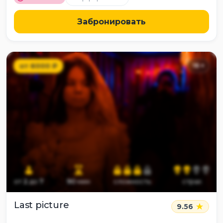
Забронировать
от
6000
₽
16
+
от
2
до
7
90
мин
сложность
страх
Last picture
9.56