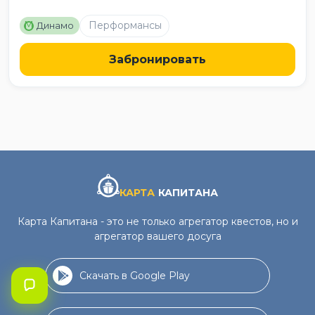
M
Перформансы
Динамо
Забронировать
КАРТА
КАПИТАНА
Карта Капитана - это не только агрегатор квестов, но и
агрегатор вашего досуга
Скачать в Google Play