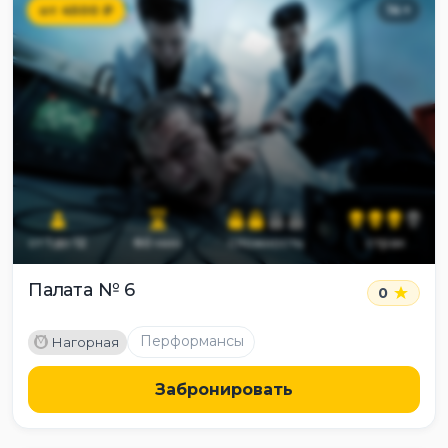
от
4500
₽
14
+
от
1
до
12
60
мин
сложность
страх
Палата № 6
0
M
Перформансы
Нагорная
Забронировать