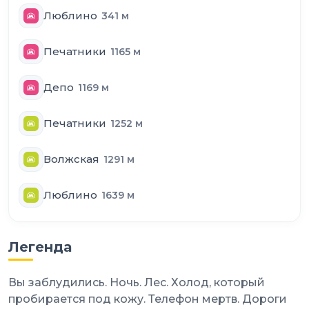
Люблино
341
м
Печатники
1165
м
Депо
1169
м
Печатники
1252
м
Волжская
1291
м
Люблино
1639
м
Легенда
Вы заблудились. Ночь. Лес. Холод, который
пробирается под кожу. Телефон мертв. Дороги