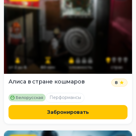
от
2
до
6
60
мин
сложность
страх
Алиса в стране кошмаров
8
M
Перформансы
Белорусская
Забронировать