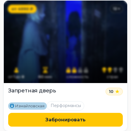
от
4990
₽
12
+
от
1
до
8
60
мин
сложность
страх
Запретная дверь
10
M
Перформансы
Измайловская
Забронировать