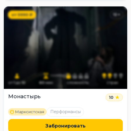
от
5990
₽
12
+
от
1
до
10
60
мин
сложность
страх
Монастырь
10
M
Перформансы
Марксистская
Забронировать