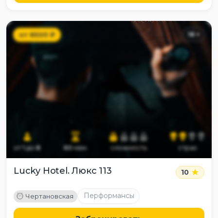
от
6500
₽
18
+
от
1
до
8
60
мин
сложность
страх
Lucky Hotel. Люкс 113
10
M
Перформансы
Чертановская