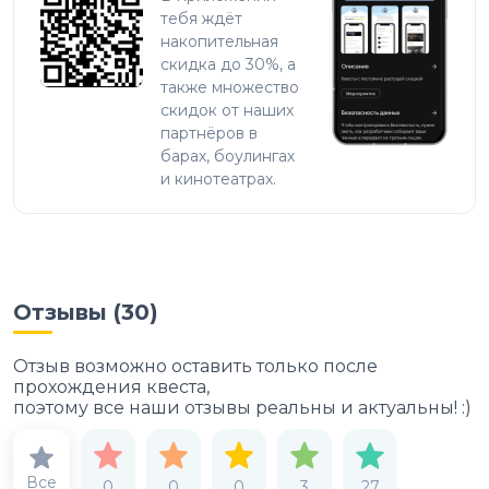
тебя ждёт
накопительная
скидка до 30%, а
также множество
скидок от наших
партнёров в
барах, боулингах
и кинотеатрах.
Отзывы (
30
)
Отзыв возможно оставить только после
прохождения квеста,
поэтому все наши отзывы реальны и актуальны! :)
Все
0
0
0
3
27