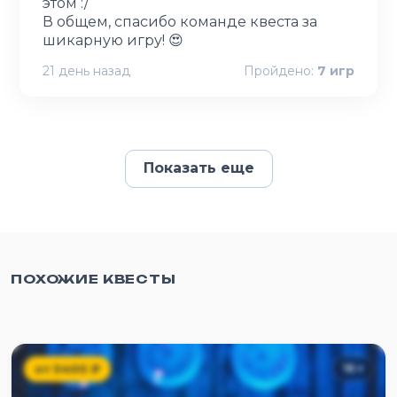
этом :/
В общем, спасибо команде квеста за
шикарную игру! 😍
21 день назад
Пройдено:
7
игр
Показать еще
ПОХОЖИЕ КВЕСТЫ
от
5400
₽
16
+