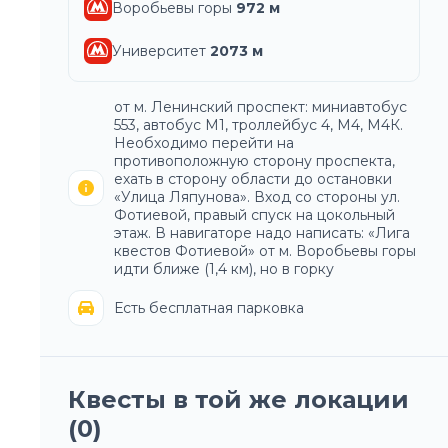
Воробьевы горы
972
м
Университет
2073
м
от м. Ленинский проспект: миниавтобус
553, автобус М1, троллейбус 4, М4, М4К.
Необходимо перейти на
противоположную сторону проспекта,
ехать в сторону области до остановки
«Улица Ляпунова». Вход со стороны ул.
Фотиевой, правый спуск на цокольный
этаж. В навигаторе надо написать: «Лига
квестов Фотиевой» от м. Воробьевы горы
идти ближе (1,4 км), но в горку
Есть бесплатная парковка
Квесты в той же локации
(
0
)