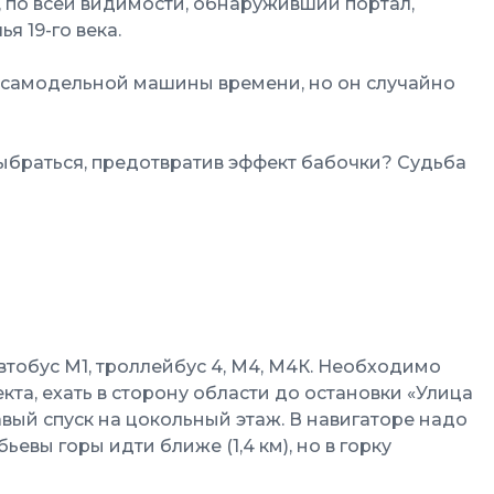
, по всей видимости, обнаруживший портал,
я 19-го века.
 самодельной машины времени, но он случайно
выбраться, предотвратив эффект бабочки? Судьба
автобус М1, троллейбус 4, М4, М4К. Необходимо
та, ехать в сторону области до остановки «Улица
авый спуск на цокольный этаж. В навигаторе надо
ьевы горы идти ближе (1,4 км), но в горку