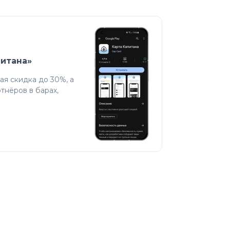
питана»
я скидка до 30%, а
тнёров в барах,