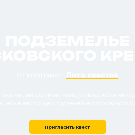
ПОДЗЕМЕЛЬЕ
КОВСКОГО КР
от компании
Лига квестов
тесь на два столетия назад и повлияйте на ход
вшись в настоящем подземелье Московского К
Пригласить квест