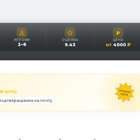
₽
ИГРОКИ
ОЦЕНКА
ЦЕНА
2
–
6
от
₽
9.43
4000
ю цену
Подтверждение на почту