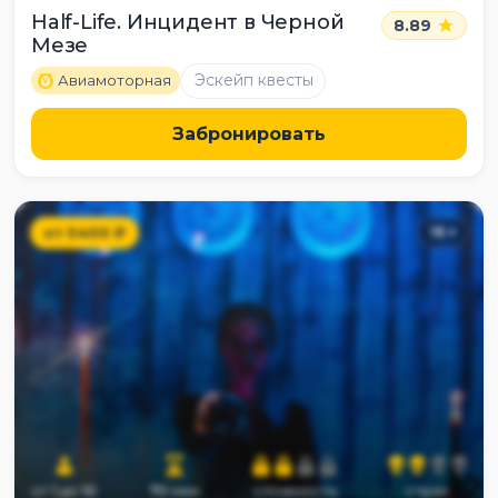
Half-Life. Инцидент в Черной
8.89
Мезе
M
Эскейп квесты
Авиамоторная
Забронировать
от
5400
₽
16
+
от
1
до
10
70
мин
сложность
страх