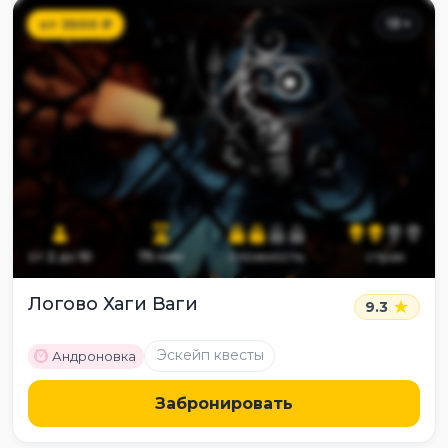
от
3500
₽
13
+
от
2
до
10
75
мин
сложность
страх
Логово Хаги Ваги
9.3
M
Эскейп квесты
Андроновка
Забронировать