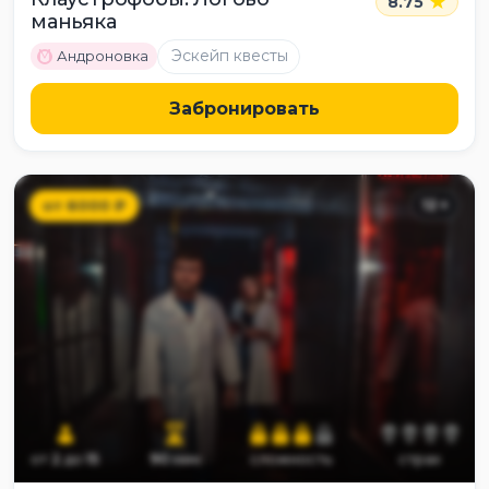
8.75
маньяка
M
Эскейп квесты
Андроновка
Забронировать
от
6000
₽
12
+
от
2
до
15
90
мин
сложность
страх