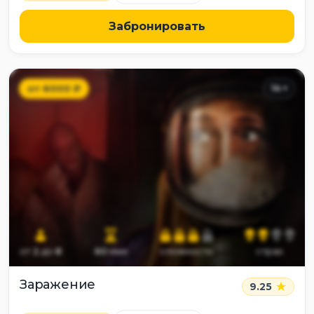
Забронировать
от
6000
₽
14
+
от
2
до
8
60
мин
сложность
страх
Заражение
9.25