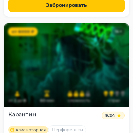
Забронировать
от
6000
₽
14
+
от
2
до
8
60
мин
сложность
страх
Карантин
9.24
M
Перформансы
Авиамоторная