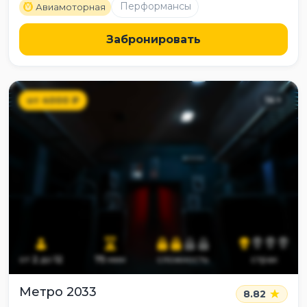
M
Перформансы
Авиамоторная
Забронировать
от
4000
₽
14
+
от
2
до
12
75
мин
сложность
страх
Метро 2033
8.82