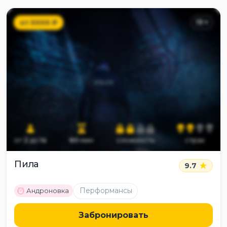
от
5000
₽
13
+
от
2
до
14
60
мин
сложность
страх
Пила
9.7
M
Перформансы
Андроновка
Забронировать