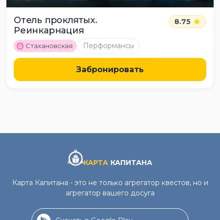
Отель проклятых.
8.75
Реинкарнация
M
Перформансы
Стахановская
Забронировать
КАРТА
КАПИТАНА
Карта Капитана - это не только агрегатор квестов, но и
агрегатор вашего досуга