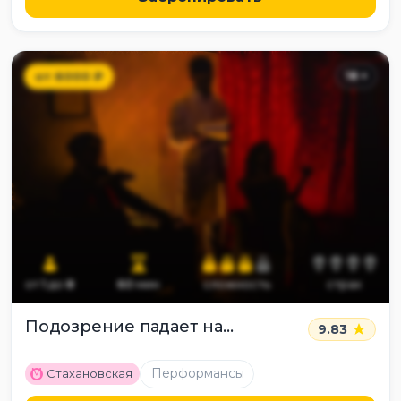
от
6000
₽
18
+
от
1
до
8
60
мин
сложность
страх
Подозрение падает на…
9.83
M
Перформансы
Стахановская