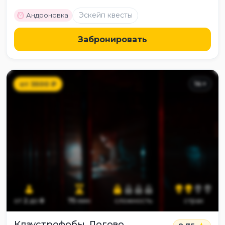
M
Эскейп квесты
Андроновка
Забронировать
от
3500
₽
14
+
от
2
до
8
75
мин
сложность
страх
Клаустрофобы. Логово