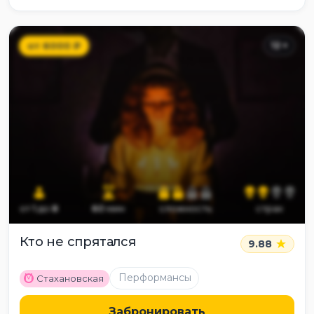
от
6000
₽
12
+
от
1
до
8
60
мин
сложность
страх
Кто не спрятался
9.88
M
Перформансы
Стахановская
Забронировать