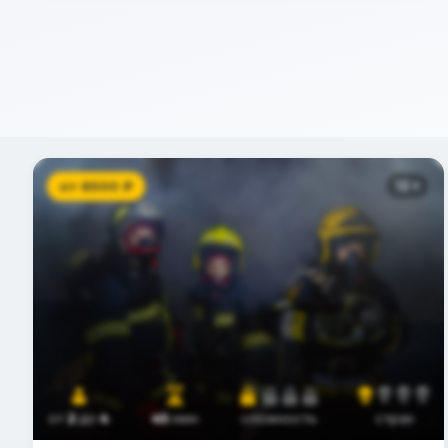
от
6500
₽
12
+
от
2
до
4
45
мин
сложность
страх