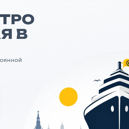
ЕТРО
Я В
тоянной