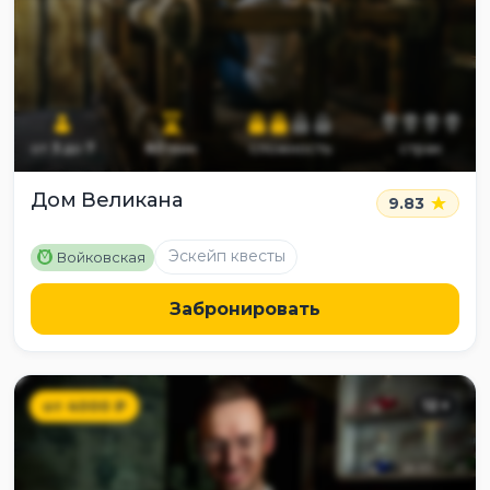
от
3
до
7
60
мин
сложность
страх
Дом Великана
9.83
M
Эскейп квесты
Войковская
Забронировать
от
4000
₽
12
+