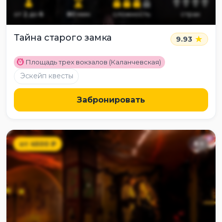
от
2
до
6
80
мин
сложность
страх
Тайна старого замка
9.93
M
Площадь трех вокзалов (Каланчевская)
Эскейп квесты
Забронировать
от
4500
₽
8
+