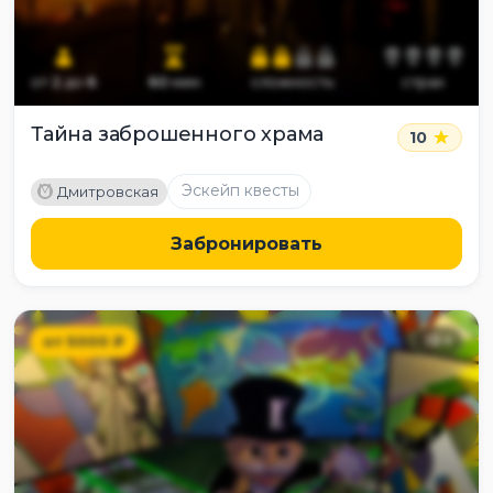
от
2
до
6
60
мин
сложность
страх
Тайна заброшенного храма
10
M
Эскейп квесты
Дмитровская
Забронировать
от
5000
₽
13
+