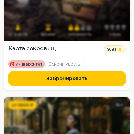
от
2
до
10
60
мин
сложность
страх
Карта сокровищ
9.91
M
Эскейп квесты
Университет
Забронировать
от
5500
₽
14
+