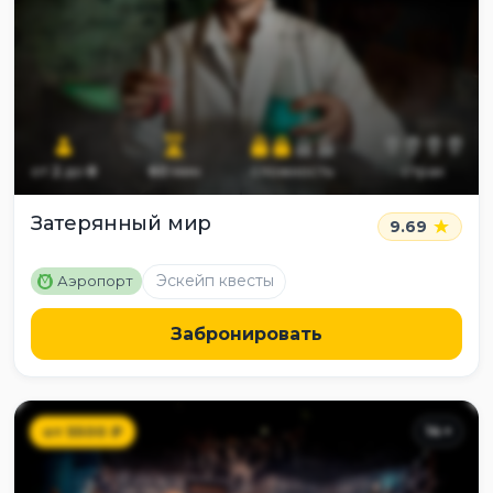
от
2
до
8
60
мин
сложность
страх
Затерянный мир
9.69
M
Эскейп квесты
Аэропорт
Забронировать
от
5500
₽
14
+