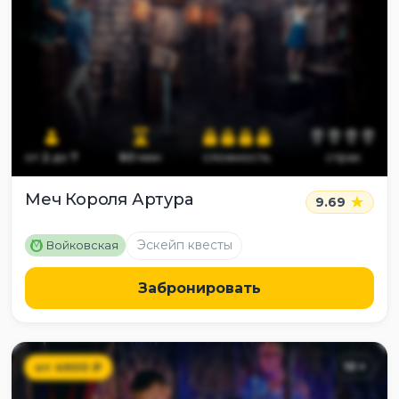
от
2
до
7
60
мин
сложность
страх
Меч Короля Артура
9.69
M
Эскейп квесты
Войковская
Забронировать
от
4900
₽
10
+