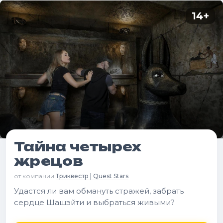
14
+
Тайна четырех
жрецов
от компании
Триквестр | Quest Stars
Удастся ли вам обмануть стражей, забрать
сердце Шашэйти и выбраться живыми?