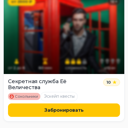
от
2500
₽
12
+
от
2
до
6
60
мин
сложность
страх
Секретная служба Её
10
Величества
M
Эскейп квесты
Сокольники
Забронировать