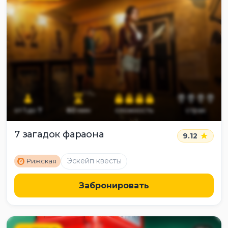
от
1
до
7
60
мин
сложность
страх
7 загадок фараона
9.12
M
Эскейп квесты
Рижская
Забронировать