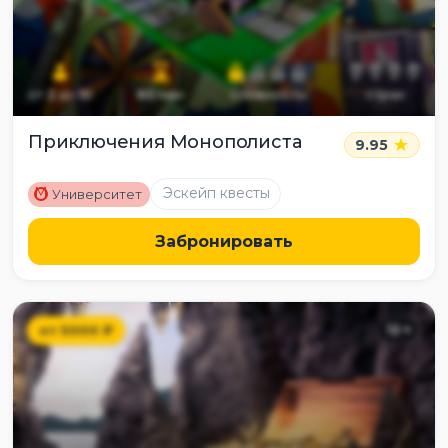
от
2
до
10
60
мин
сложность
страх
Приключения Монополиста
9.95
M
Эскейп квесты
Университет
Забронировать
от
5000
₽
12
+