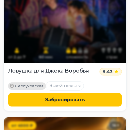
от
2
до
7
60
мин
сложность
страх
Ловушка для Джека Воробья
9.43
M
Эскейп квесты
Серпуховская
Забронировать
от
4500
₽
14
+