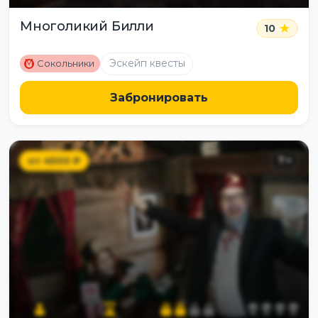
Многоликий Билли
10
M
Эскейп квесты
Сокольники
Забронировать
от
4500
₽
7
+