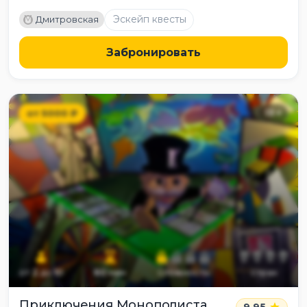
M
Эскейп квесты
Дмитровская
Забронировать
от
5000
₽
13
+
от
2
до
10
60
мин
сложность
страх
Приключения Монополиста
9.95