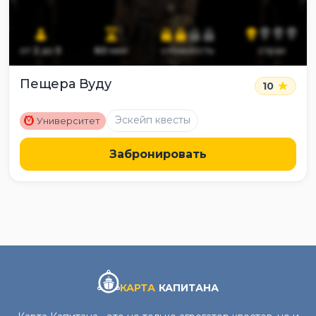
от
2
до
5
60
мин
сложность
страх
Пещера Вуду
10
M
Эскейп квесты
Университет
Забронировать
КАРТА
КАПИТАНА