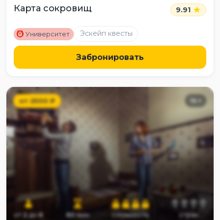
Карта сокровищ
9.91
M
Эскейп квесты
Университет
Забронировать
от
2500
₽
14
+
от
2
до
6
60
мин
сложность
страх