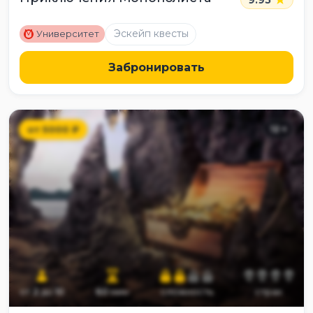
M
Эскейп квесты
Университет
Забронировать
от
5000
₽
12
+
от
2
до
10
60
мин
сложность
страх