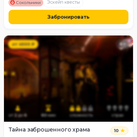
M
Эскейп квесты
Сокольники
Забронировать
от
4500
₽
8
+
от
2
до
6
60
мин
сложность
страх
Тайна заброшенного храма
10