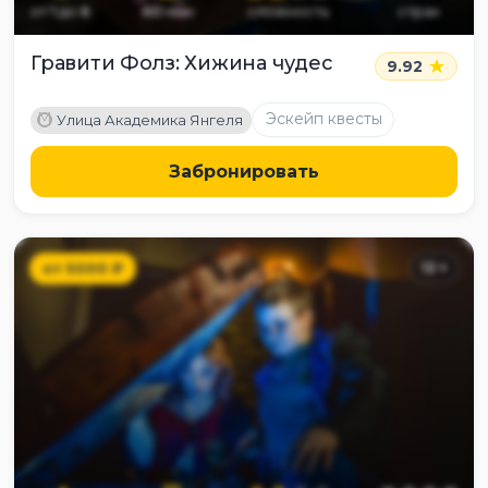
от
1
до
6
60
мин
сложность
страх
Гравити Фолз: Хижина чудес
9.92
M
Эскейп квесты
Улица Академика Янгеля
Забронировать
от
5000
₽
12
+