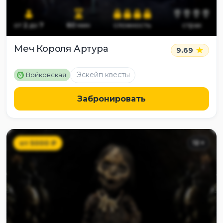
от
2
до
7
60
мин
сложность
страх
Меч Короля Артура
9.69
M
Эскейп квесты
Войковская
Забронировать
от
5000
₽
12
+