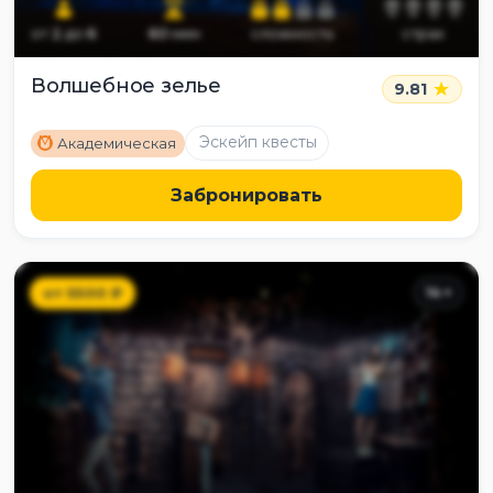
от
2
до
6
60
мин
сложность
страх
Волшебное зелье
9.81
M
Эскейп квесты
Академическая
Забронировать
от
5500
₽
14
+