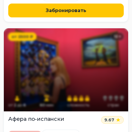
Забронировать
от
2500
₽
12
+
от
2
до
6
60
мин
сложность
страх
Афера по-испански
9.67