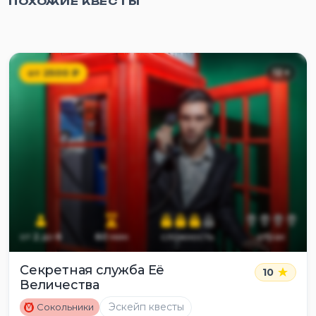
ПОХОЖИЕ КВЕСТЫ
от
2500
₽
12
+
от
2
до
6
60
мин
сложность
страх
Секретная служба Её
10
Величества
M
Эскейп квесты
Сокольники