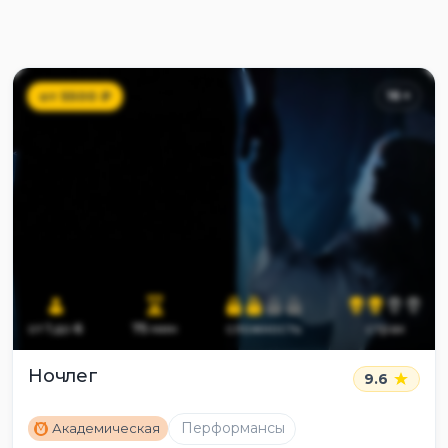
от
5500
₽
16
+
от
1
до
6
75
мин
сложность
страх
Ночлег
9.6
M
Перформансы
Академическая