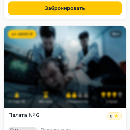
Забронировать
от
4500
₽
14
+
от
1
до
12
60
мин
сложность
страх
Палата № 6
0
M