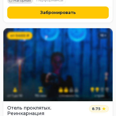
Перформансы
Нагорная
Забронировать
от
5400
₽
16
+
от
1
до
10
70
мин
сложность
страх
Отель проклятых.
8.75
Реинкарнация