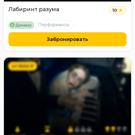
Лабиринт разума
10
M
Перформансы
Динамо
Забронировать
от
5500
₽
12
+