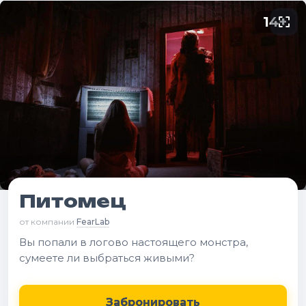
14
+
Питомец
от компании
FearLab
Вы попали в логово настоящего монстра,
сумеете ли выбраться живыми?
Забронировать