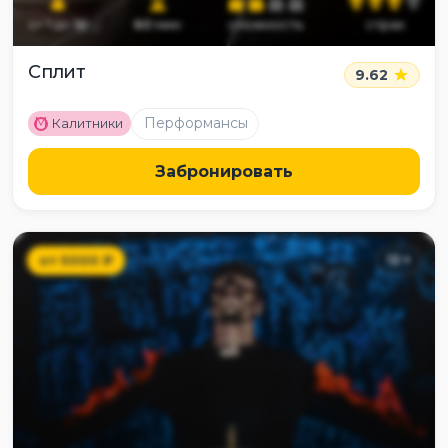
от
1
до
10
60
мин
сложность
страх
Сплит
9.62
M
Перформансы
Калитники
Забронировать
от
5000
₽
12
+