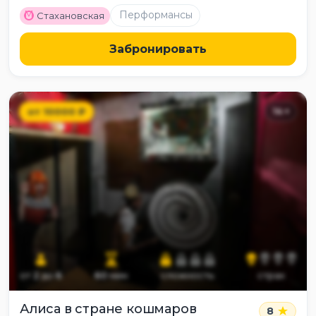
M
Перформансы
Стахановская
Забронировать
от
10000
₽
14
+
от
2
до
6
60
мин
сложность
страх
Алиса в стране кошмаров
8