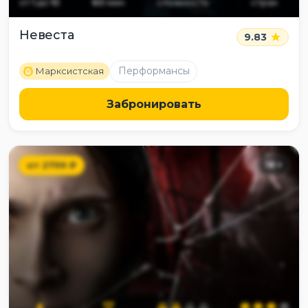
от
1
до
10
60
мин
сложность
страх
Невеста
9.83
M
Перформансы
Марксистская
Забронировать
от
2799
₽
18
+