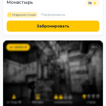
Монастырь
10
M
Перформансы
Марксистская
Забронировать
от
2000
₽
10
+
от
3
до
15
60
мин
сложность
страх