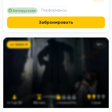
M
Перформансы
Белорусская
Забронировать
от
5990
₽
12
+
от
1
до
10
60
мин
сложность
страх