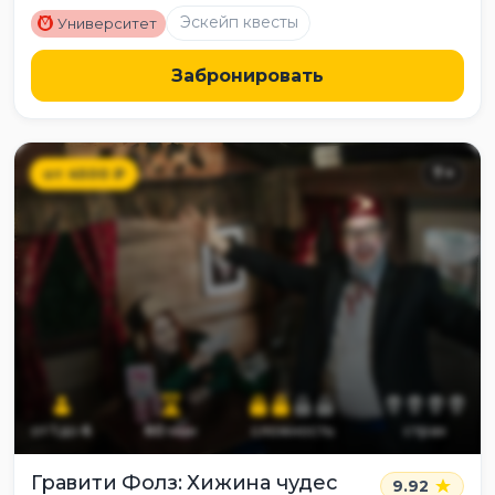
M
Эскейп квесты
Университет
Забронировать
от
4500
₽
7
+
от
1
до
6
60
мин
сложность
страх
Гравити Фолз: Хижина чудес
9.92