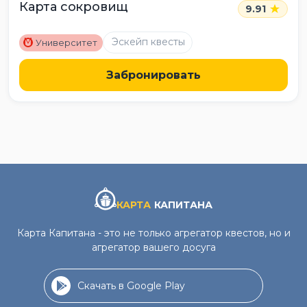
Карта сокровищ
9.91
M
Эскейп квесты
Университет
Забронировать
КАРТА
КАПИТАНА
Карта Капитана - это не только агрегатор квестов, но и
агрегатор вашего досуга
Скачать в Google Play