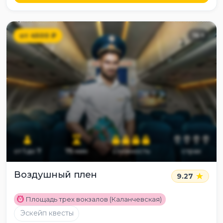
от
4500
₽
14
+
от
1
до
7
75
мин
сложность
страх
Воздушный плен
9.27
M
Площадь трех вокзалов (Каланчевская)
Эскейп квесты