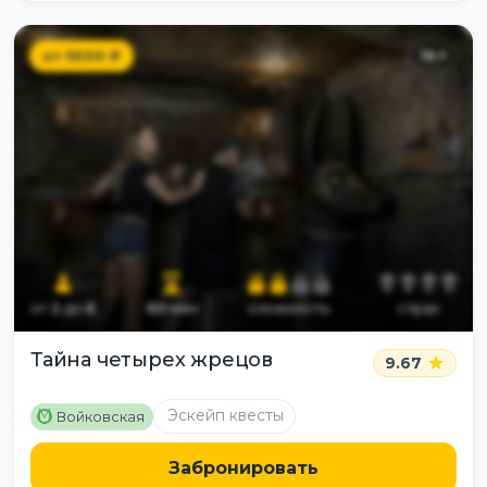
от
5500
₽
14
+
от
2
до
6
60
мин
сложность
страх
Тайна четырех жрецов
9.67
M
Эскейп квесты
Войковская
Забронировать