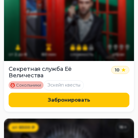
от
2
до
6
60
мин
сложность
страх
Секретная служба Её
10
Величества
M
Эскейп квесты
Сокольники
Забронировать
от
6500
₽
16
+