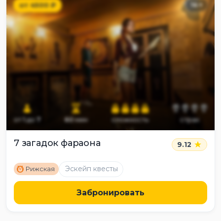
от
4500
₽
14
+
от
1
до
7
60
мин
сложность
страх
7 загадок фараона
9.12
M
Эскейп квесты
Рижская
Забронировать