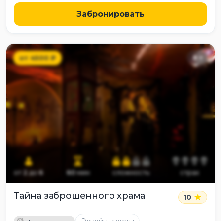
Забронировать
от
4500
₽
8
+
от
2
до
6
60
мин
сложность
страх
Тайна заброшенного храма
10
M