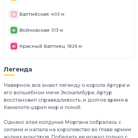
Балтийская
403
м
Войковская
513
м
Красный Балтиец
1826
м
Легенда
Наверное, все знают легенду о короле Артуре и
его волшебном мече Экскалибуре. Артур
восстановил справедливость, и долгое время в
Камелоте царил мир и покой.
Однако злая колдунья Моргана собралась с
силами и напала на королевство во главе армии
жутких монстров. Победить ее можно только с