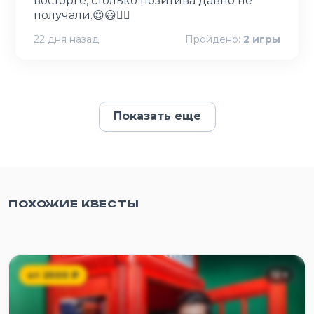
восторге, столько позитива давно не
получали.😍😃👍🏻
22 дня назад
Пройдено:
2
игры
Показать еще
ПОХОЖИЕ КВЕСТЫ
от
2500
₽
12
+