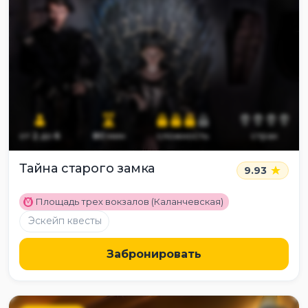
от
2
до
6
80
мин
сложность
страх
Тайна старого замка
9.93
M
Площадь трех вокзалов (Каланчевская)
Эскейп квесты
Забронировать