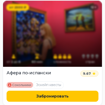
от
2500
₽
12
+
от
2
до
6
60
мин
сложность
страх
Афера по-испански
9.67
M
Эскейп квесты
Сокольники
Забронировать