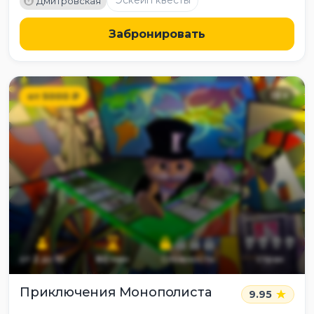
Эскейп квесты
Дмитровская
Забронировать
от
5000
₽
13
+
от
2
до
10
60
мин
сложность
страх
Приключения Монополиста
9.95