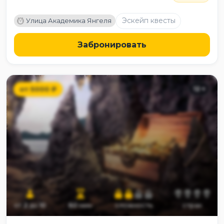
M
Эскейп квесты
Улица Академика Янгеля
Забронировать
от
5000
₽
12
+
от
2
до
10
60
мин
сложность
страх