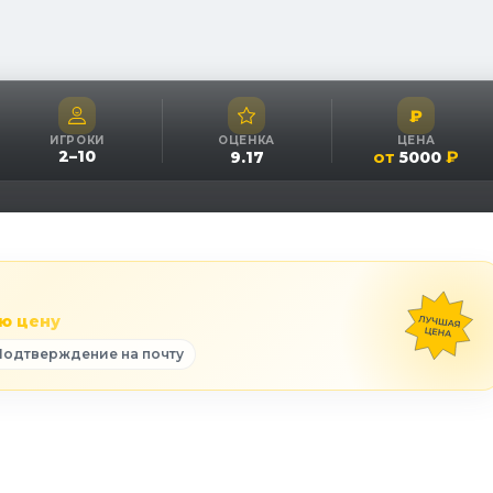
₽
ИГРОКИ
ОЦЕНКА
ЦЕНА
2
–
10
от
₽
9.17
5000
ю цену
Подтверждение на почту