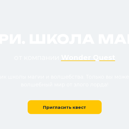
РРИ. ШКОЛА МА
от компании
Wonder Quest
ник школы магии и волшебства. Только вы може
волшебный мир от злого лорда!
Пригласить квест