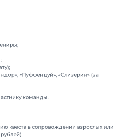
вениры;
;
ту);
ндор», «Пуффендуй», «Слизерин» (за
астнику команды.
ению квеста в сопровождении взрослых или
 рублей)