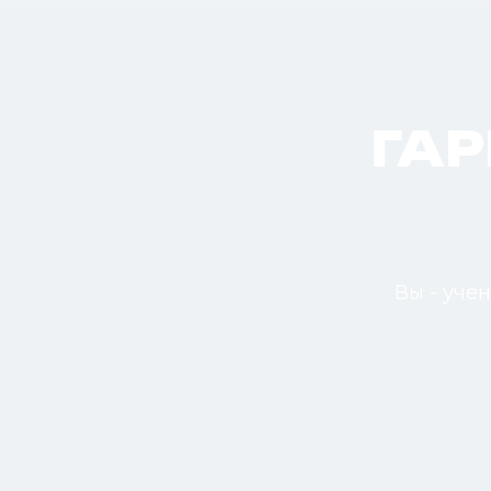
ГА
Вы - уче