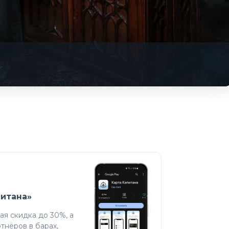
питана»
я скидка до 30%, а
тнёров в барах,