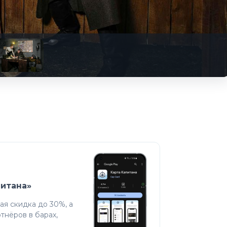
питана»
я скидка до 30%, а
тнёров в барах,