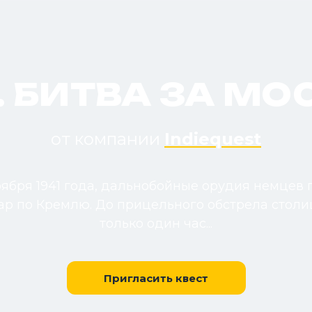
1. БИТВА ЗА МО
от компании
Indiequest
ября 1941 года, дальнобойные орудия немцев 
ар по Кремлю. До прицельного обстрела столи
только один час...
Пригласить квест