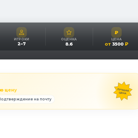
₽
ИГРОКИ
ОЦЕНКА
ЦЕНА
2
–
7
от
₽
8.6
3500
ю цену
Подтверждение на почту