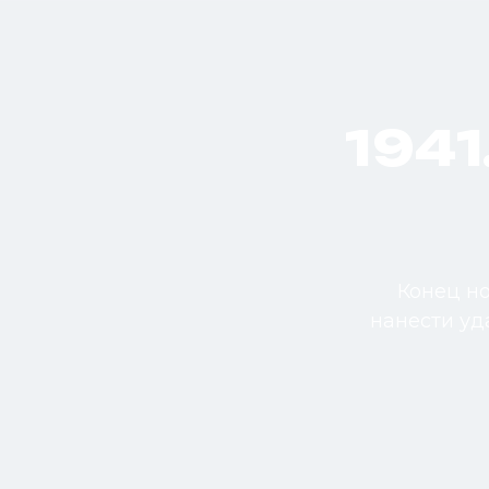
194
Конец но
нанести уд