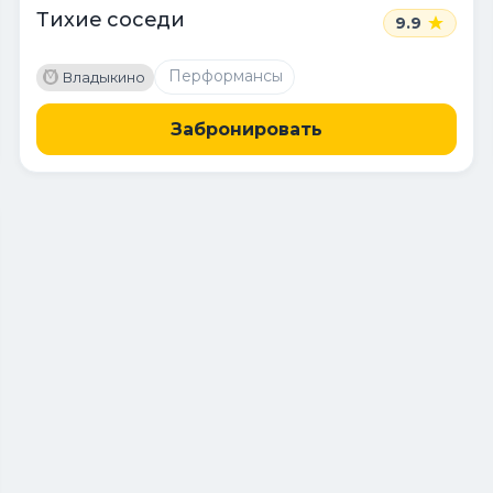
Тихие соседи
9.9
M
Перформансы
Владыкино
Забронировать