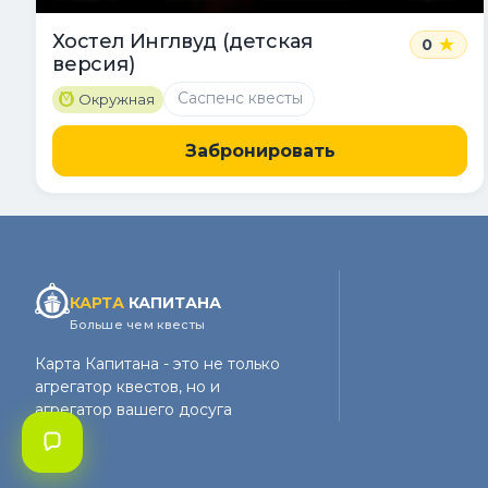
Хостел Инглвуд (детская
0
версия)
M
Саспенс квесты
Окружная
Забронировать
КАРТА
КАПИТАНА
Больше чем квесты
Карта Капитана - это не только
агрегатор квестов, но и
агрегатор вашего досуга