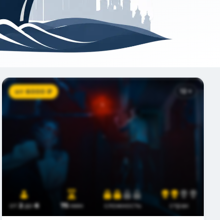
от
6000
₽
12
+
от
2
до
6
75
мин
сложность
страх