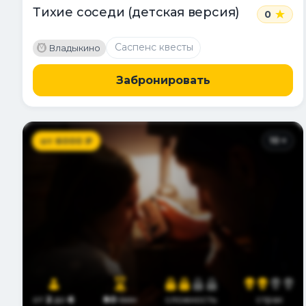
Тихие соседи (детская версия)
0
M
Саспенс квесты
Владыкино
Забронировать
от
6000
₽
10
+
от
2
до
6
80
мин
сложность
страх