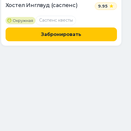
Хостел Инглвуд (саспенс)
9.95
M
Саспенс квесты
Окружная
Забронировать