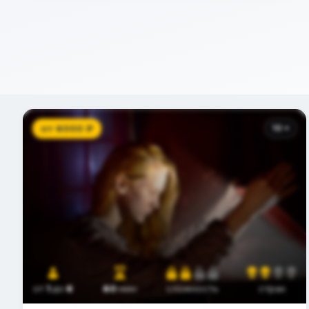
от
6000
₽
10
+
от
1
до
6
60
мин
сложность
страх