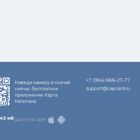
+7 (984) 888–27–77
Наведи камеру и скачай
support@capcard.ru
сейчас бесплатное
приложение Карта
Капитана
45 мб
Доступно для