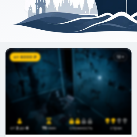
от
6000
₽
12
+
от
2
до
6
75
мин
сложность
страх