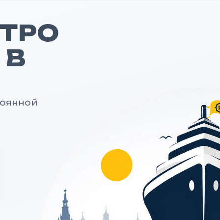
ЕТРО
 В
тоянной