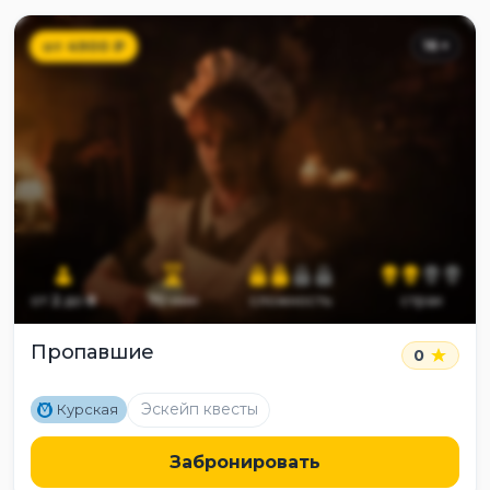
от
4900
₽
16
+
от
2
до
8
70
мин
сложность
страх
Пропавшие
0
M
Эскейп квесты
Курская
Забронировать