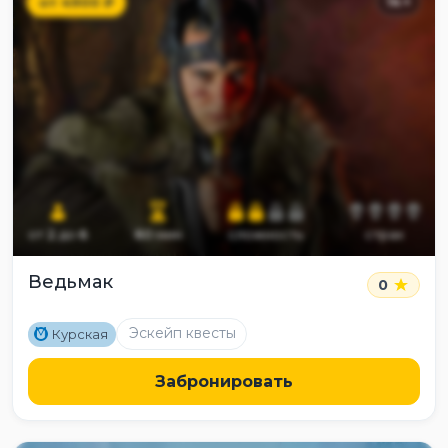
от
4900
₽
14
+
от
2
до
6
60
мин
сложность
страх
Ведьмак
0
M
Эскейп квесты
Курская
Забронировать