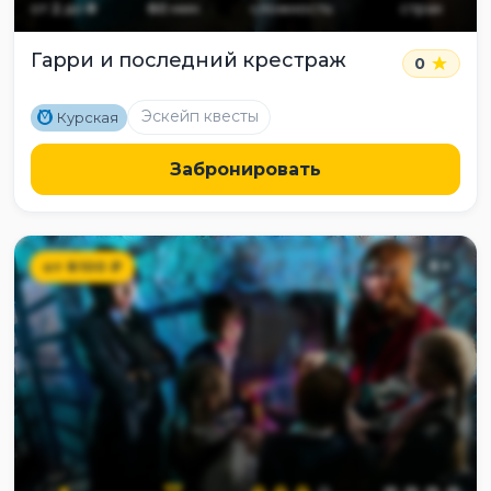
от
2
до
8
60
мин
сложность
страх
Гарри и последний крестраж
0
M
Эскейп квесты
Курская
Забронировать
от
8100
₽
6
+