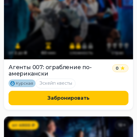
от
2
до
8
60
мин
сложность
страх
Агенты 007: ограбление по-
0
американски
M
Эскейп квесты
Курская
Забронировать
от
4900
₽
12
+