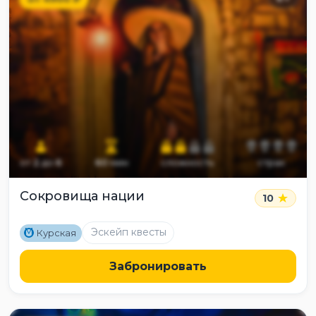
от
2
до
6
60
мин
сложность
страх
Сокровища нации
10
M
Эскейп квесты
Курская
Забронировать