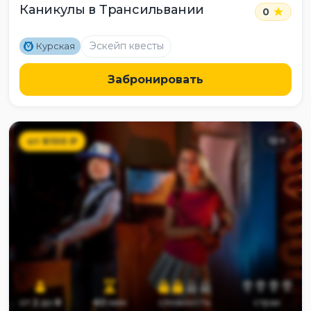
Каникулы в Трансильвании
0
M
Эскейп квесты
Курская
Забронировать
от
8100
₽
12
+
от
2
до
8
60
мин
сложность
страх