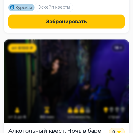
M
Эскейп квесты
Курская
Забронировать
от
6100
₽
18
+
от
2
до
6
60
мин
сложность
страх
Алкогольный квест. Ночь в баре
0