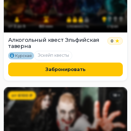
от
2
до
5
60
мин
сложность
страх
Алкогольный квест Эльфийская
0
таверна
M
Эскейп квесты
Курская
Забронировать
от
6100
₽
18
+