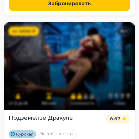
Забронировать
от
4900
₽
14
+
от
2
до
8
60
мин
сложность
страх
Подземелье Дракулы
8.67
M
Эскейп квесты
Курская