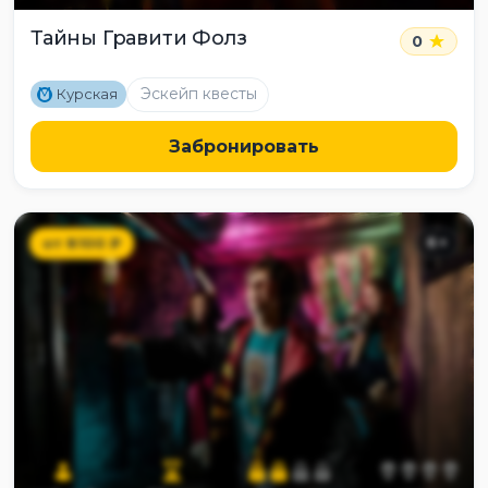
Тайны Гравити Фолз
0
M
Эскейп квесты
Курская
Забронировать
от
8100
₽
6
+