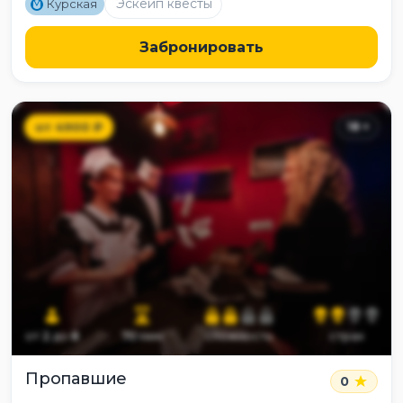
M
Эскейп квесты
Курская
Забронировать
от
4900
₽
18
+
от
2
до
8
70
мин
сложность
страх
Пропавшие
0