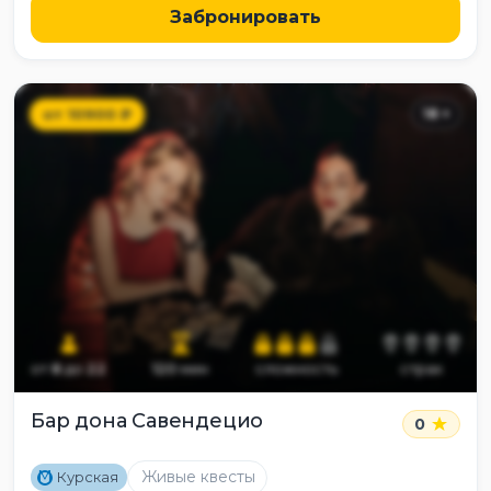
Забронировать
от
10900
₽
18
+
от
8
до
22
120
мин
сложность
страх
Бар дона Савендецио
0
M
Живые квесты
Курская