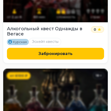
от
2
до
6
60
мин
сложность
страх
Алкогольный квест Однажды в
0
Вегасе
M
Эскейп квесты
Курская
Забронировать
от
6100
₽
18
+