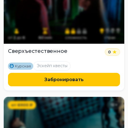
от
2
до
6
60
мин
сложность
страх
Сверхъестественное
0
M
Эскейп квесты
Курская
Забронировать
от
6900
₽
12
+