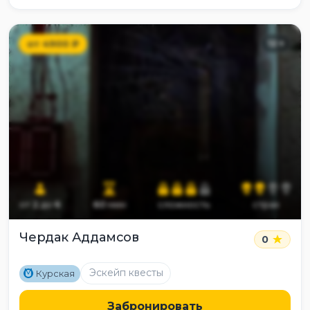
от
4900
₽
12
+
от
2
до
6
60
мин
сложность
страх
Чердак Аддамсов
0
M
Эскейп квесты
Курская
Забронировать