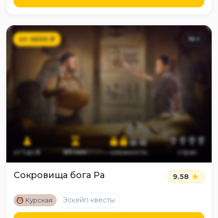
от
4500
₽
14
+
от
1
до
6
60
мин
сложность
страх
Сокровища бога Ра
9.58
M
Эскейп квесты
Курская