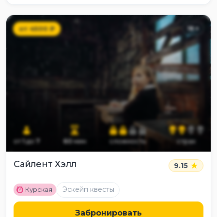
от
4500
₽
16
+
от
1
до
7
60
мин
сложность
страх
Сайлент Хэлл
9.15
M
Эскейп квесты
Курская
Забронировать