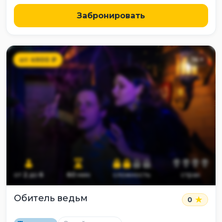
Забронировать
от
4900
₽
14
+
от
2
до
6
60
мин
сложность
страх
Обитель ведьм
0