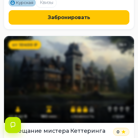
M
Квизы
Курская
Забронировать
от
10400
₽
14
+
от
4
до
6
180
мин
сложность
страх
Завещание мистера Кеттеринга
0