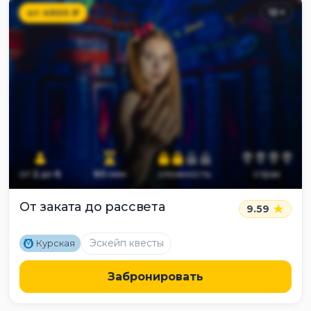
от
4900
₽
12
+
от
2
до
6
60
мин
сложность
страх
От заката до рассвета
9.59
M
Эскейп квесты
Курская
Забронировать