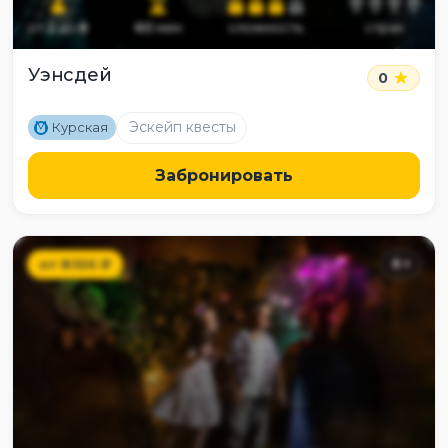
от
2
до
8
60
мин
сложность
страх
Уэнсдей
0
M
Эскейп квесты
Курская
Забронировать
от
8100
₽
6
+