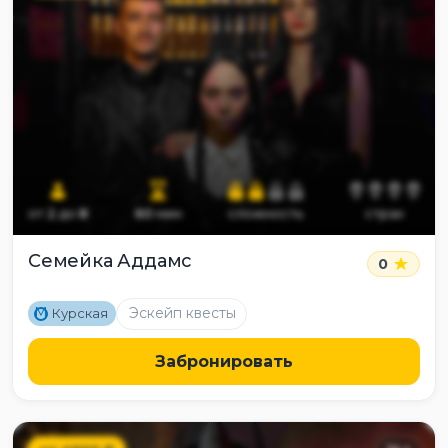
от
2
до
8
60
мин
сложность
страх
Семейка Аддамс
0
M
Эскейп квесты
Курская
Забронировать