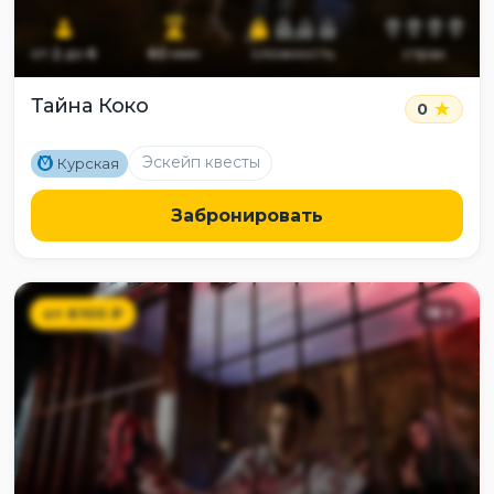
от
2
до
6
60
мин
сложность
страх
Тайна Коко
0
M
Эскейп квесты
Курская
Забронировать
от
6100
₽
18
+