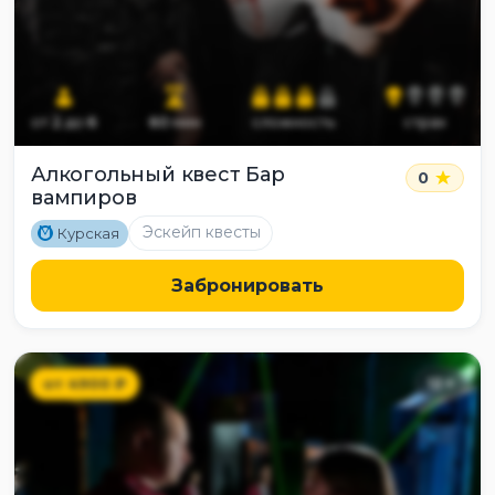
от
2
до
6
60
мин
сложность
страх
Алкогольный квест Бар
0
вампиров
M
Эскейп квесты
Курская
Забронировать
от
4900
₽
12
+