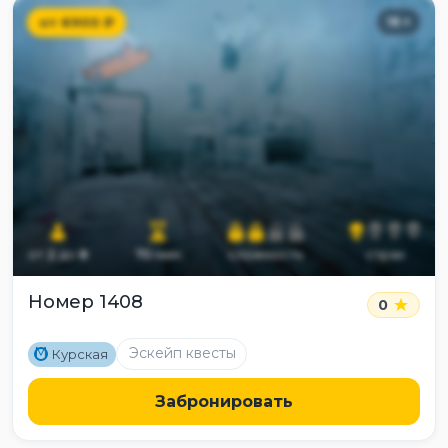
от
6900
₽
16
+
от
2
до
8
70
мин
сложность
страх
Номер 1408
0
M
Эскейп квесты
Курская
Забронировать