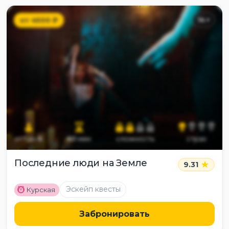
от
4500
₽
14
+
от
1
до
6
60
мин
сложность
страх
Последние люди на Земле
9.31
M
Эскейп квесты
Курская
Забронировать