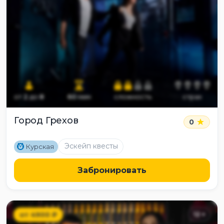
от
2
до
8
60
мин
сложность
страх
Город Грехов
0
M
Эскейп квесты
Курская
Забронировать
от
4900
₽
12
+