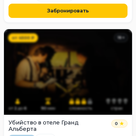
Забронировать
от
4500
₽
16
+
от
2
до
6
90
мин
сложность
страх
Убийство в отеле Гранд
0
Альберта