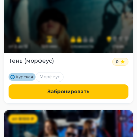
от
2
до
12
120
мин
сложность
страх
Тень (морфеус)
0
M
Морфеус
Курская
Забронировать
от
8100
₽
6
+