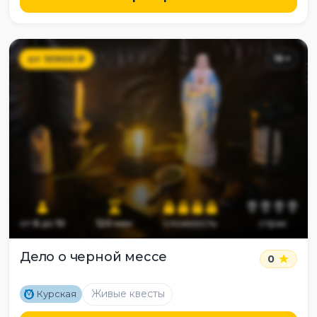
от
10900
₽
16
+
от
6
до
10
120
мин
сложность
страх
Дело о черной мессе
0
M
Живые квесты
Курская