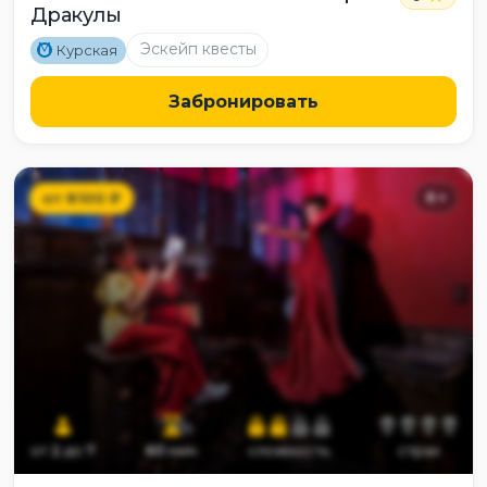
Дракулы
M
Эскейп квесты
Курская
Забронировать
от
8100
₽
6
+
от
2
до
7
60
мин
сложность
страх