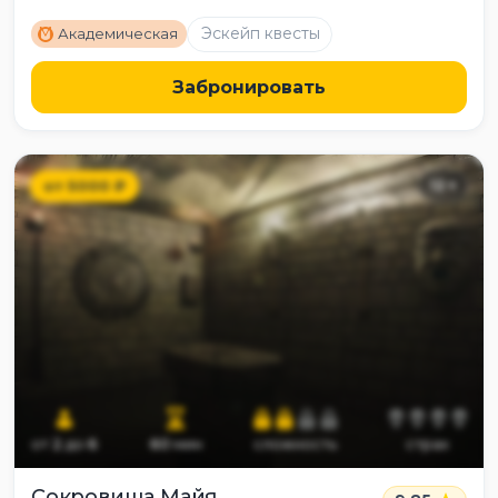
M
Эскейп квесты
Академическая
Забронировать
от
5000
₽
12
+
от
2
до
6
60
мин
сложность
страх
Сокровища Майя