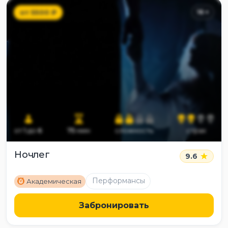
от
5500
₽
16
+
от
1
до
6
75
мин
сложность
страх
Ночлег
9.6
M
Перформансы
Академическая
Забронировать