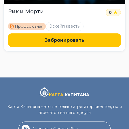
Рик и Морти
0
M
Эскейп квесты
Профсоюзная
Забронировать
КАРТА
КАПИТАНА
Карта Капитана - это не только агрегатор квестов, но и
агрегатор вашего досуга
Скачать в Google Play