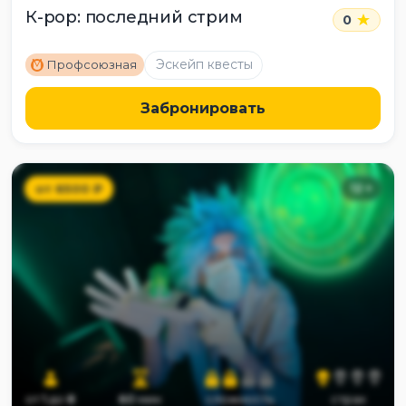
К-pop: последний стрим
0
M
Эскейп квесты
Профсоюзная
Забронировать
от
6500
₽
12
+
от
1
до
8
60
мин
сложность
страх