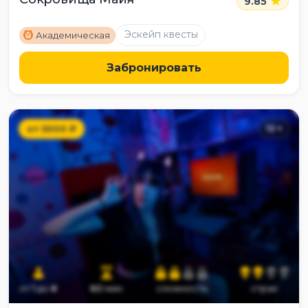
9.85
M
Эскейп квесты
Академическая
Забронировать
от
5500
₽
12
+
от
1
до
8
60
мин
сложность
страх