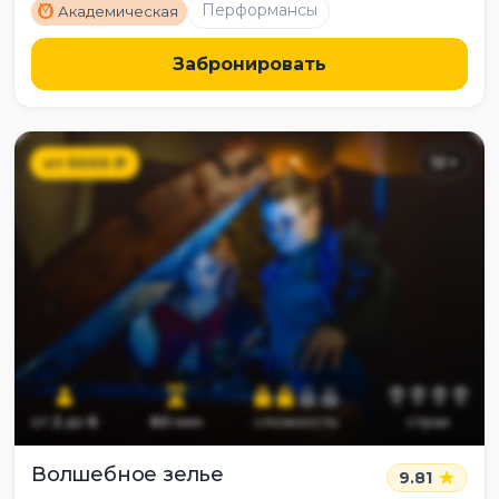
M
Перформансы
Академическая
Забронировать
от
5000
₽
12
+
от
2
до
6
60
мин
сложность
страх
Волшебное зелье
9.81