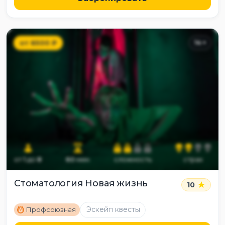
от
6500
₽
14
+
от
1
до
8
60
мин
сложность
страх
Стоматология Новая жизнь
10
M
Эскейп квесты
Профсоюзная