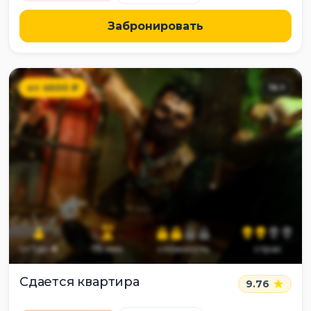
Забронировать
от
4500
₽
14
+
от
1
до
8
75
мин
сложность
страх
Сдается квартира
9.76