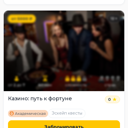
от
5000
₽
12
+
от
2
до
7
60
мин
сложность
страх
Казино: путь к фортуне
0
M
Эскейп квесты
Академическая
Забронировать