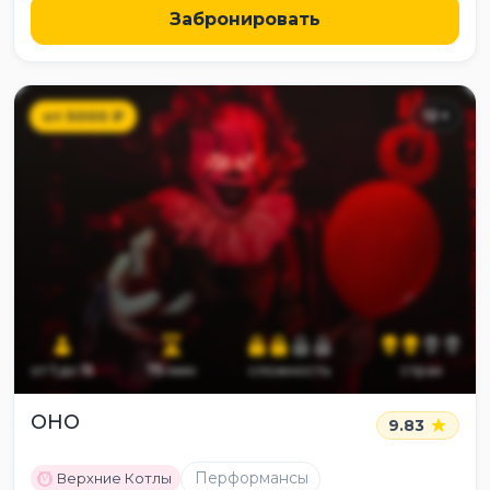
Забронировать
от
5000
₽
12
+
от
1
до
15
75
мин
сложность
страх
ОНО
9.83
M
Перформансы
Верхние Котлы