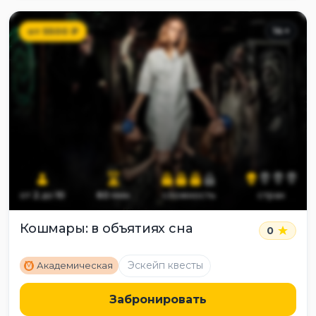
от
5500
₽
14
+
от
2
до
10
60
мин
сложность
страх
Кошмары: в объятиях сна
0
M
Эскейп квесты
Академическая
Забронировать