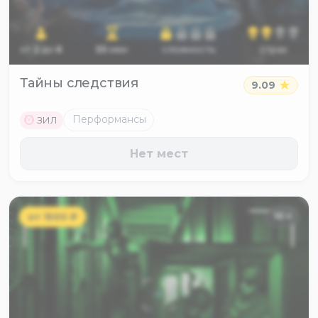
от
2
до
6
55
мин
сложность
страх
Тайны следствия
9.09
M
Перформансы
ЗИЛ
Нет мест
от
1500
₽
10
+