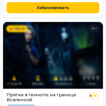
Забронировать
от
700
₽
10
+
от
2
до
14
50
мин
сложность
страх
Прятки в темноте: на границе
0
Вселенной