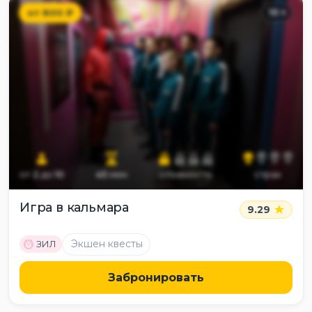
от
800
₽
10
+
от
2
до
10
45
мин
сложность
страх
Игра в кальмара
9.29
M
Экшен квесты
ЗИЛ
Забронировать