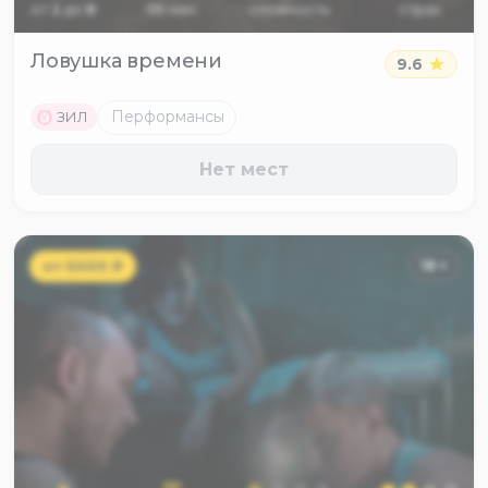
от
2
до
8
55
мин
сложность
страх
Ловушка времени
9.6
M
Перформансы
ЗИЛ
Нет мест
от
5000
₽
18
+