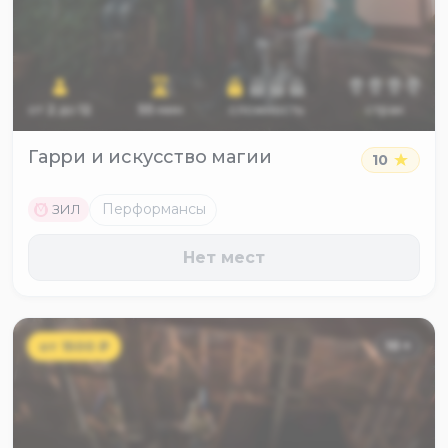
от
2
до
12
55
мин
сложность
страх
Гарри и искусство магии
10
M
Перформансы
ЗИЛ
Нет мест
от
1500
₽
10
+