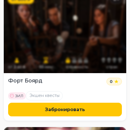
от
2
до
6
55
мин
сложность
страх
Форт Боярд
0
M
Экшен квесты
ЗИЛ
Забронировать