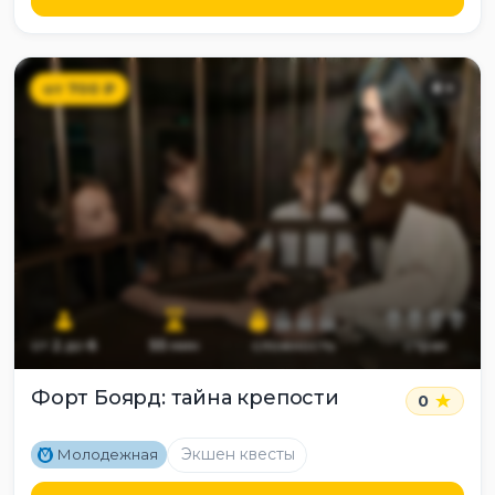
от
700
₽
8
+
от
2
до
6
55
мин
сложность
страх
Форт Боярд: тайна крепости
0
M
Экшен квесты
Молодежная