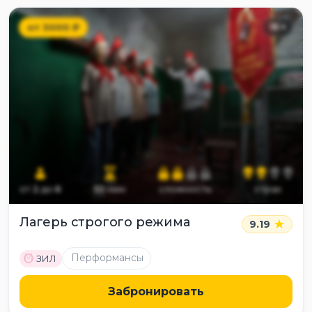
от
3000
₽
16
+
от
2
до
6
55
мин
сложность
страх
Лагерь строгого режима
9.19
M
Перформансы
ЗИЛ
Забронировать