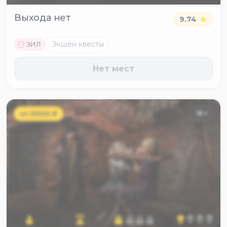
Выхода нет
9.74
M
Экшен квесты
ЗИЛ
Нет мест
от
5000
₽
16
+