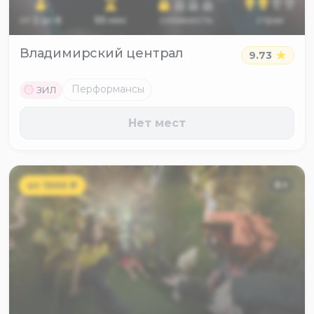
от
2
до
6
55
мин
сложность
страх
Владимирский централ
9.73
M
Перформансы
ЗИЛ
Нет мест
от
1300
₽
6
+