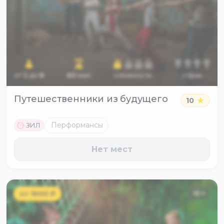
от
2
до
8
60
мин
сложность
страх
Путешественники из будущего
10
M
Перформансы
ЗИЛ
Нет мест
от
1600
₽
10
+