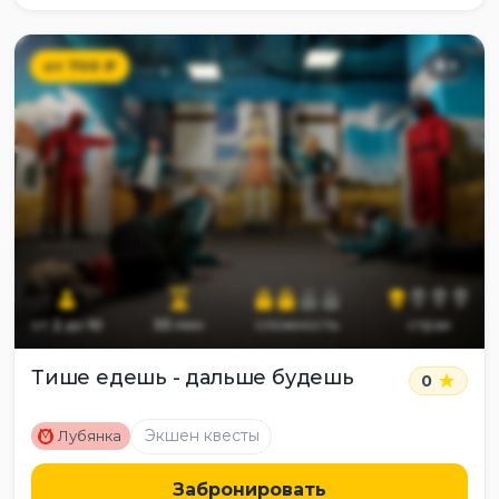
от
700
₽
8
+
от
2
до
10
55
мин
сложность
страх
Тише едешь - дальше будешь
0
M
Экшен квесты
Лубянка
Забронировать