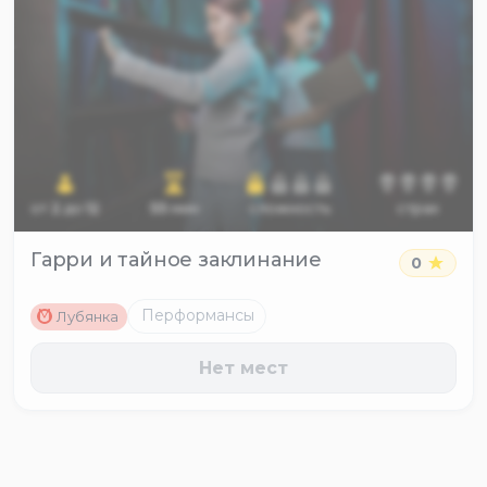
от
2
до
12
55
мин
сложность
страх
Гарри и тайное заклинание
0
M
Перформансы
Лубянка
Нет мест