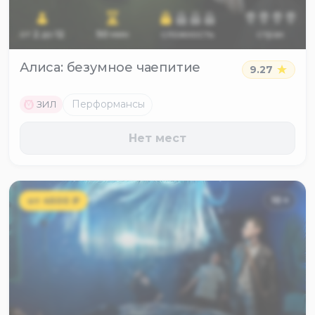
от
2
до
12
50
мин
сложность
страх
Алиса: безумное чаепитие
9.27
M
Перформансы
ЗИЛ
Нет мест
от
4500
₽
10
+