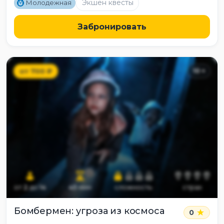
M
Экшен квесты
Молодежная
Забронировать
от
700
₽
10
+
от
2
до
14
45
мин
сложность
страх
Бомбермен: угроза из космоса
0