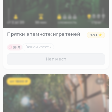
от
2
до
20
55
мин
сложность
страх
Прятки в темноте: игра теней
9.71
M
Экшен квесты
ЗИЛ
Нет мест
от
1600
₽
6
+