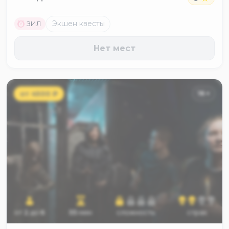
M
Экшен квесты
ЗИЛ
Нет мест
от
4500
₽
16
+
от
2
до
6
55
мин
сложность
страх