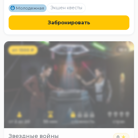
M
Экшен квесты
Молодежная
Забронировать
от
1300
₽
10
+
от
2
до
20
55
мин
сложность
страх
Звездные войны
0