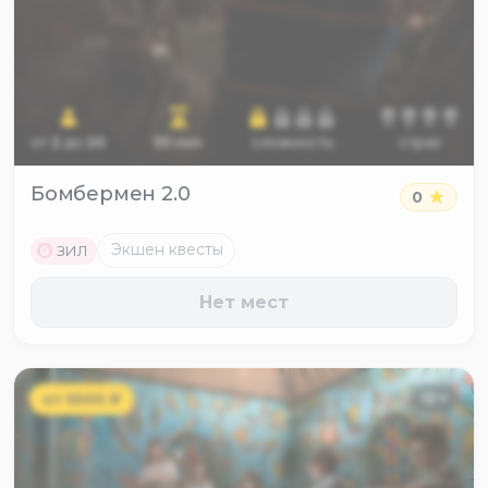
от
2
до
20
55
мин
сложность
страх
Бомбермен 2.0
0
M
Экшен квесты
ЗИЛ
Нет мест
от
5500
₽
12
+