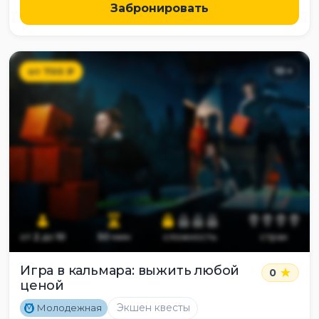
Забронировать
от
700
₽
10
+
от
2
до
10
50
мин
сложность
страх
Игра в кальмара: выжить любой
0
ценой
M
Экшен квесты
Молодежная