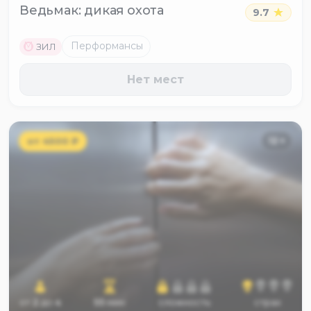
Ведьмак: дикая охота
9.7
M
Перформансы
ЗИЛ
Нет мест
от
4500
₽
12
+
от
2
до
4
55
мин
сложность
страх