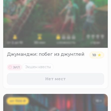
от
2
до
10
55
мин
сложность
страх
Джуманджи: побег из джунглей
10
M
Экшен квесты
ЗИЛ
Нет мест
от
700
₽
10
+